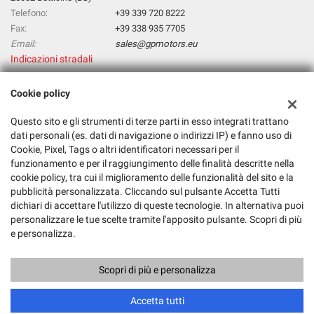
Telefono:
+39 339 720 8222
Fax:
+39 338 935 7705
Email:
sales@gpmotors.eu
Indicazioni stradali
Cookie policy
Dati fiscali:
Questo sito e gli strumenti di terze parti in esso integrati trattano
Gp Srl Unipersonale
dati personali (es. dati di navigazione o indirizzi IP) e fanno uso di
VIA DEL BRENNERO 139/17 - 38121 TRENTO (TN)
Cookie, Pixel, Tags o altri identificatori necessari per il
C.F/P.IVA:
03209750987
funzionamento e per il raggiungimento delle finalità descritte nella
Registro delle imprese:
BS
cookie policy, tra cui il miglioramento delle funzionalità del sito e la
pubblicità personalizzata. Cliccando sul pulsante Accetta Tutti
dichiari di accettare l'utilizzo di queste tecnologie. In alternativa puoi
personalizzare le tue scelte tramite l'apposito pulsante. Scopri di più
e personalizza.
Scopri di più e personalizza
Copyright © 2026 GestionaleAuto.com S.r.l., Tutti i diritti riservati -
Leggi l'informativa sulla privacy
-
Cookie Policy
Sito creato da:
GestionaleAuto.com
Accetta tutti