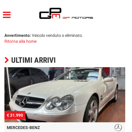
HOME
LISTA VEICOLI
Avvertimento:
Veicolo venduto o eliminato.
Ritorna alla home
ACQUISTIAMO USATO
ULTIMI ARRIVI
ASSISTENZA
CONTATTI
€ 31.990
€
MERCEDES-BENZ