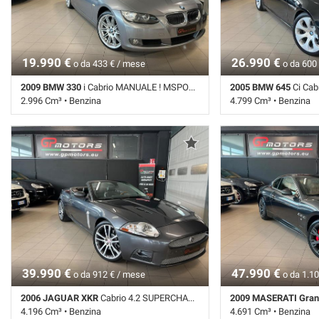
19.990 €
26.990 €
o da 433 € / mese
o da 600
2009 BMW 330
i Cabrio MANUALE ! MSPORT ! 19 ! 2 PROPRIETARI !
2005 BMW 645
Ci Cabrio 3
2.996 Cm³ • Benzina
4.799 Cm³ • Benzina
129.873 Km • Cambio Manuale (6) • Grigio
93.376 Km • Cambio M
metallizzato • 2 Porte • ABS • Airbag • Airbag
metallizzato • 2 Porte 
laterali • Airbag Passeggero • Airbag testa •
laterali • Airbag Passe
Alzacristalli elettrici • Autoradio • Cerchi in
elettrici • Antifurto • A
lega • Chiusura centralizzata • Climatizzatore
lega • Chiusura central
• Controllo trazione • Cruise Control • ESP •
• Controllo trazione • C
Fari Xenon • Fendinebbia • Immobilizzatore
Fari Xenon • Fendinebb
elettronico • Regolazione elettrica sedili •
elettronico • Interni in
Servosterzo
elettrica sedili • Serv
satellitare • Specchietti
39.990 €
47.990 €
o da 912 € / mese
o da 1.10
2006 JAGUAR XKR
Cabrio 4.2 SUPERCHARGED 416CV SOLO 60000KM ! ASI !
2009 MASERATI Gran
4.196 Cm³ • Benzina
4.691 Cm³ • Benzina