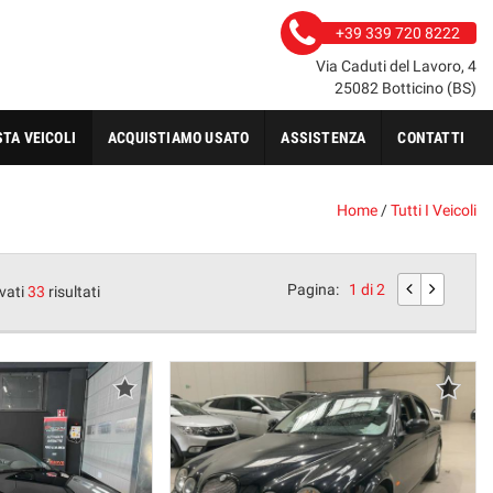
+39 339 720 8222
Via Caduti del Lavoro, 4
25082 Botticino (BS)
STA VEICOLI
ACQUISTIAMO USATO
ASSISTENZA
CONTATTI
Home
/
Tutti I Veicoli
Pagina:
1 di 2
vati
33
risultati