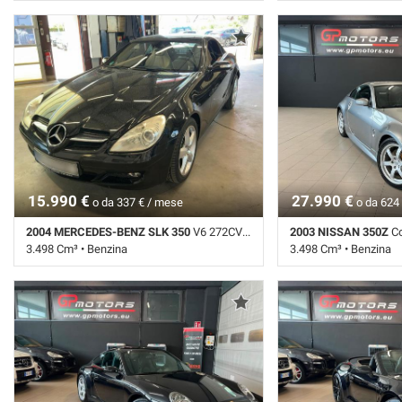
65.928 Km • Cambio Automatico (7) • Bianco
144.492 Km • Cambio A
perlato • 2 Porte • ABS • Airbag • Airbag
Argento metallizzato • 
laterali • Airbag Passeggero • Alzacristalli
• Airbag laterali • Air
elettrici • Antifurto • Autoradio • Cerchi in
Alzacristalli elettrici •
lega • Chiusura centralizzata • Climatizzatore
Cerchi in lega • Chiusu
• Controllo trazione • Cruise Control • ESP •
Climatizzatore • Contro
Fari Xenon • Fendinebbia • Immobilizzatore
Control • ESP • Fari X
elettronico • Interni in pelle • Servosterzo •
Immobilizzatore elettron
Sospensioni pneumatiche • Specchietti
Regolazione elettrica s
laterali elettrici
Navigatore satellitare
pneumatiche • Specchiet
15.990 €
27.990 €
o da 337 € / mese
o da 624
2004 MERCEDES-BENZ SLK 350
V6 272CV FULL SERVICE ! FULL OPTIONAL !
2003 NISSAN 350Z
Coupe 
3.498 Cm³ • Benzina
3.498 Cm³ • Benzina
117.312 Km • Cambio Automatico (6) • Nero
127.393 Km • Cambio M
metallizzato • 2 Porte • ABS • Airbag • Airbag
metallizzato • 3 Porte 
laterali • Airbag Passeggero • Alzacristalli
laterali • Airbag Passe
elettrici • Cerchi in lega • Chiusura
Alzacristalli elettrici •
centralizzata • Climatizzatore • Controllo
Cerchi in lega • Chiusu
trazione • Cruise Control • ESP • Fendinebbia
Climatizzatore • Contro
• Immobilizzatore elettronico • Servosterzo •
Control • ESP • Fari X
Specchietti laterali elettrici
Immobilizzatore elettron