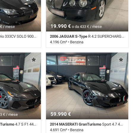
19.990 €
 € / mese
o da 433 € / mese
33CV SOLO 90000KM ! FULL SERVICE !
2006 JAGUAR S-Type
R 4.2 SUPERCHARGED 400CV 1PROPRIETARIO
4.196 Cm³ • Benzina
anuale (6) • Nero
158.774 Km • Cambio Automatico (6) • Nero
• ABS • Airbag • Airbag
metallizzato • 4 Porte • ABS • Airbag • Airbag
ggero • Alzacristalli
laterali • Airbag Passeggero • Airbag testa •
utoradio • Cerchi in
Alzacristalli elettrici • Antifurto • Autoradio •
izzata • Climatizzatore
Cerchi in lega • Chiusura centralizzata •
ruise Control • ESP •
Climatizzatore • Controllo trazione • Cruise
ia • Immobilizzatore
Control • ESP • Fari Xenon • Immobilizzatore
 pelle • Regolazione
elettronico • Interni in pelle • Park Distance
osterzo • Navigatore
Control • Regolazione elettrica sedili •
 laterali elettrici
Servosterzo • Sospensioni pneumatiche •
Specchietti laterali elettrici
59.990 €
3 € / mese
Turismo
4.7 S F1 440CV CAMBIOCORSA ! FRIZIONE SOSTITUITA
2014 MASERATI GranTurismo
Sport 4.7 460CV SOLO 43000KM ! FULL SERVICE !
4.691 Cm³ • Benzina