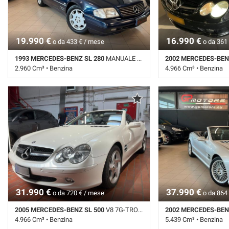
Interni in pelle • Park Distance Control •
Regolazione elettrica sedili • Sedile
posteriore sdoppiato • Servosterzo •
Navigatore satellitare • Specchietti laterali
19.990 €
16.990 €
elettrici
o da 433 € / mese
o da 361
1993 MERCEDES-BENZ SL 280
MANUALE ! CONFIGURAZIONE UNICA ! PARI AL NUOVO !
2002 MERCEDES-BEN
2.960 Cm³ • Benzina
4.966 Cm³ • Benzina
119.500 Km • Cambio Manuale (5) • Blu
228.097 Km • Cambio A
metallizzato • 2 Porte • ABS • Airbag • Airbag
metallizzato • 2 Porte 
Passeggero • Alzacristalli elettrici • Cerchi in
laterali • Airbag Passe
lega • Chiusura centralizzata • Regolazione
elettrici • Antifurto • A
elettrica sedili • Servosterzo • Specchietti
lega • Chiusura central
laterali elettrici
• Controllo trazione • C
Fari Xenon • Fendinebb
elettronico • Interni in
elettrica sedili • Serv
satellitare • Sospensi
Specchietti laterali elet
31.990 €
37.990 €
o da 720 € / mese
o da 864
2005 MERCEDES-BENZ SL 500
V8 7G-TRONIC ! BIANCO PERLA DESIGNO !
2002 MERCEDES-BEN
4.966 Cm³ • Benzina
5.439 Cm³ • Benzina