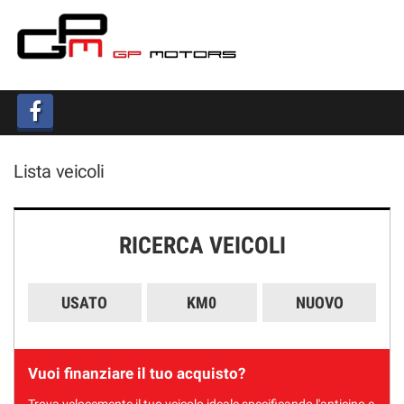
HOME
LISTA VEICOLI
ACQUISTIAMO USATO
Lista veicoli
ASSISTENZA
CONTATTI
RICERCA VEICOLI
USATO
KM0
NUOVO
Vuoi finanziare il tuo acquisto?