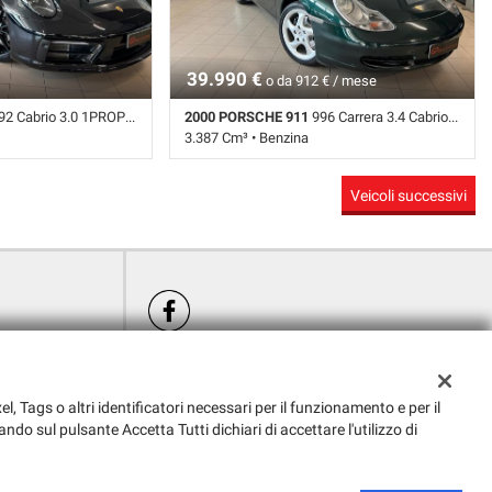
edili • Servosterzo •
Regolazione elettrica sedili • Servosterzo •
trici
Specchietti laterali elettrici
39.990 €
o da 912 € / mese
Cabrio 3.0 1PROPRIETARIO! IVA ESPOSTA!
2000 PORSCHE 911
996 Carrera 3.4 Cabrio 300CV VERDE ORIGINALE !
3.387 Cm³ • Benzina
omatico (8) • Nero
130.490 Km • Cambio Automatico (6) • Verde
Veicoli successivi
• ABS • Airbag • Airbag
metallizzato • 2 Porte • ABS • Airbag • Airbag
ggero • Airbag testa •
laterali • Airbag Passeggero • Alzacristalli
 Antifurto • Autoradio •
elettrici • Antifurto • Autoradio • Cerchi in
ega • Chiusura
lega • Chiusura centralizzata • Climatizzatore
zzatore • Controllo
• Fendinebbia • Immobilizzatore elettronico •
rol • ESP • Fendinebbia
Regolazione elettrica sedili • Sedile
 • Immobilizzatore
posteriore sdoppiato • Servosterzo •
ance Control • Sedile
Specchietti laterali elettrici
 TRENTO (TN)
 Servosterzo •
 • Sospensioni
ti laterali elettrici
el, Tags o altri identificatori necessari per il funzionamento e per il
ando sul pulsante Accetta Tutti dichiari di accettare l'utilizzo di