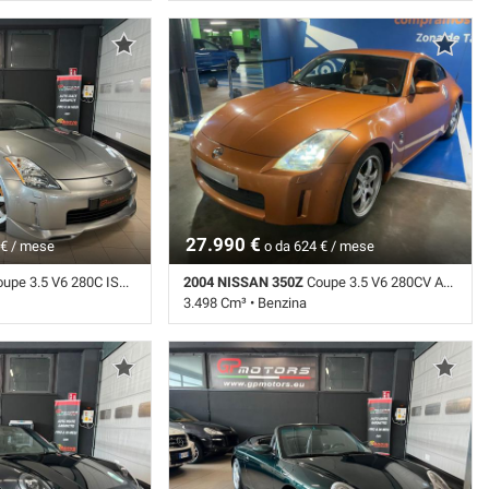
utomatico (5) •
70.486 Km • Cambio Automatico (6) • Nero
2 Porte • ABS • Airbag
metallizzato • 2 Porte • ABS • Airbag • Airbag
bag Passeggero •
laterali • Airbag Passeggero • Alzacristalli
 Antifurto • Autoradio •
elettrici • Autoradio • Boardcomputer • Cerchi
ra centralizzata •
in lega • Chiusura centralizzata •
llo trazione • Cruise
Climatizzatore • Controllo trazione • Cruise
enon • Fendinebbia •
Control • ESP • Fendinebbia •
ico • Interni in pelle •
Immobilizzatore elettronico • Interni in pelle •
edili • Servosterzo •
Servosterzo • Specchietti laterali elettrici
 • Sospensioni
ti laterali elettrici
27.990 €
 € / mese
o da 624 € / mese
3.5 V6 280C ISCRITTA ASI-PERFETTE CONDIZIONI
2004 NISSAN 350Z
Coupe 3.5 V6 280CV ASI ! 1PROPRIETARIO !
3.498 Cm³ • Benzina
anuale (6) • Grigio
95.055 Km • Cambio Manuale (6) • Orange
• ABS • Airbag • Airbag
metallizzato • 3 Porte • ABS • Airbag • Airbag
ggero • Airbag testa •
laterali • Airbag Passeggero • Airbag testa •
 Antifurto • Autoradio •
Alzacristalli elettrici • Antifurto • Autoradio •
ra centralizzata •
Cerchi in lega • Chiusura centralizzata •
llo trazione • Cruise
Climatizzatore • Controllo trazione • Cruise
enon • Fendinebbia •
Control • ESP • Fari Xenon • Fendinebbia •
ico • Interni in pelle •
Immobilizzatore elettronico • Interni in pelle •