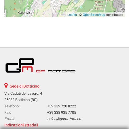
Leaflet
| ©
OpenStreetMap
contributors
Sede di Botticino
Via Caduti del Lavoro, 4
25082 Botticino (BS)
Telefono:
+39 339 720 8222
Fax:
+39 338 935 7705
Email:
sales@gpmotors.eu
Indicazioni stradali