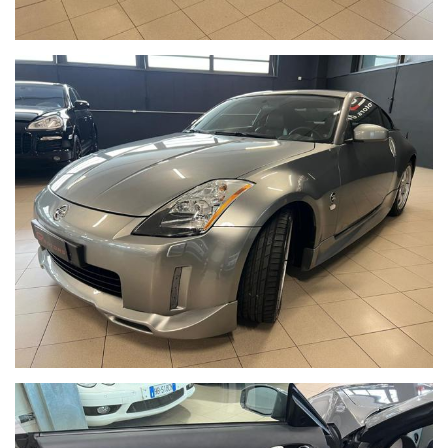
SITO WEB : WWW.GPMOTORS.EU
IMPORTANTE !!!!
La dotazione tecnica e gli accessori indicati nella presente scheda
potrebbero non coincidere con l’effettivo equipaggiamento del
veicolo, a causa della non uniformità dei dati pubblicati dai diversi
portali. Ci scusiamo per l’inconveniente e vi invitiamo a verificare
con il nostro venditore le caratteristiche dello specifico veicolo. Gp
srl unipersonale declina ogni responsabilità per eventuali
involontarie incongruenze, che non rappresentano in alcun modo
un impegno contrattuale.
Le foto del veicolo sono reali .