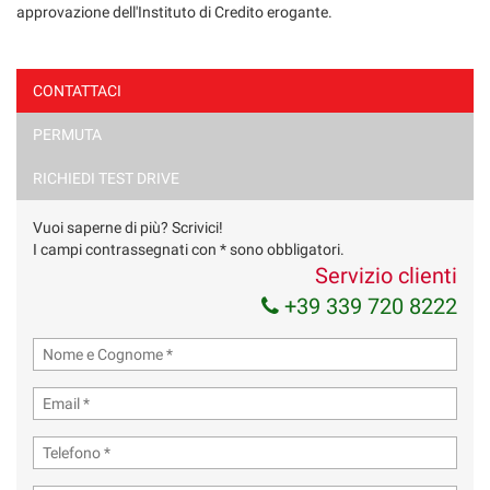
approvazione dell'Instituto di Credito erogante.
CONTATTACI
PERMUTA
Ho letto e accetto
l'informativa privacy
*
Acconsento al trattamento dei miei dati per finalità di
RICHIEDI TEST DRIVE
marketing
Vuoi saperne di più? Scrivici!
Invia la tua richiesta
I campi contrassegnati con * sono obbligatori.
Servizio clienti
+39 339 720 8222