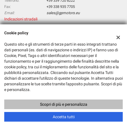
Telefono:
+39 339 720 8222
Fax:
+39 338 935 7705
Email:
sales@gpmotors.eu
Indicazioni stradali
Cookie policy
Dati fiscali:
Questo sito e gli strumenti di terze parti in esso integrati trattano
Gp Srl Unipersonale
dati personali (es. dati di navigazione o indirizzi IP) e fanno uso di
VIA DEL BRENNERO 139/17 - 38121 TRENTO (TN)
Cookie, Pixel, Tags o altri identificatori necessari per il
C.F/P.IVA:
03209750987
funzionamento e per il raggiungimento delle finalità descritte nella
Registro delle imprese:
BS
cookie policy, tra cui il miglioramento delle funzionalità del sito e la
pubblicità personalizzata. Cliccando sul pulsante Accetta Tutti
dichiari di accettare l'utilizzo di queste tecnologie. In alternativa puoi
personalizzare le tue scelte tramite l'apposito pulsante. Scopri di più
e personalizza.
Scopri di più e personalizza
Copyright © 2026 GestionaleAuto.com S.r.l., Tutti i diritti riservati -
Leggi l'informativa sulla privacy
-
Cookie Policy
Sito creato da:
GestionaleAuto.com
Accetta tutti