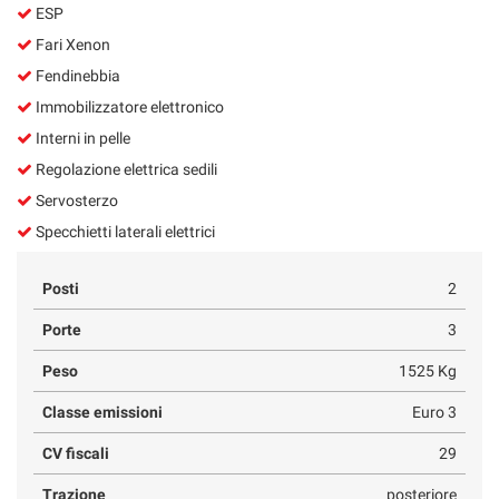
ESP
Fari Xenon
Fendinebbia
Immobilizzatore elettronico
Interni in pelle
Regolazione elettrica sedili
Servosterzo
Specchietti laterali elettrici
Posti
2
Porte
3
Peso
1525 Kg
Classe emissioni
Euro 3
CV fiscali
29
Trazione
posteriore