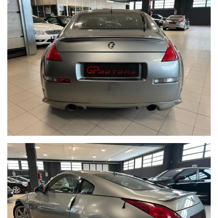
replicare. Un'auto capace di regalare emozioni autentiche oggi e, al
tempo stesso, di rappresentare un investimento sempre più
interessante per il futuro.
Dati primari vettura
Modello
Z33 - 350Z (EL) V6 3.5 280CV
Carrozzeria
COUPE'
Motore
VQ35DE
Classificazione
LEVEL 2
Colore esterno
WV2 (GRIGIO MET.)
Colore interno
G (NERO - ANTRACITE)
Lista optional vettura
pelle totale con cuciture in contrasto
sedili riscaldabili
volante in pelle
volante multifunzione
cruise control
radio cd
carica cd