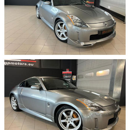
POSSIBILITA' DI RICEVERE IL CONTRATTO TRAMITE EMAIL
O WHATSAPP !
POSSIBILITA' DI FINANZIAMENTO CON FIRMA DIGITALE!
POSSIBILITA' DI CONSEGNA A DOMICILIO ANCHE CON
BISARCA IN QUALSIASI PARTE D'ITALIA ED EUROPA !
POSSIBILITA' ISCRIZIONE AUTO ASI
POSSIBILITA' DI ASSICURARE L'AUTO PER 5 GIORNI
TUTTE LE NOSTRE AUTO VENGONO ACQUISTATE TRAMITE UNA
SOCIETA' CHE CONTROLLA KM E INCIDENTI PRIMA DEL NOSTRO
ACQUISTO !
TUTTE LE NOSTRE AUTO ESEGUONO UN ACCURATA
IGIENIZZAZIONE E SANIFICAZIONE DELL'ABITACOLO DA NOI PRE
CONSEGNA !
TUTTE LE NOSTRE AUTO VENGONO TAGLIANDATE E
CONTROLATE DA NOI PRE CONSEGNA !
Descrizione vettura