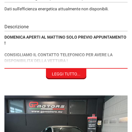
Dati sull'efficienza energetica attualmente non disponibili.
Descrizione
DOMENICA APERTI AL MATTINO SOLO PREVIO APPUNTAMENTO
!
CONSIGLIAMO IL CONTATTO TELEFONICO PER AVERE LA
DISPONIBILITA' DELLA VETTURA !
ACQUISTO "EXPRESS"
LEGGI TUTTO...
VISIONA - PROVA - PAGA - RITIRA L'AUTO IN GIORNATA
ACQUISTO A DISTANZA
POSSIBILITA' DI VISIONARE L'AUTO TRAMITE
VIDEOCHIAMATA
POSSIBILITA' DI RICEVERE VIDEO DELL'AUTO TRAMITE
WHATSAPP!