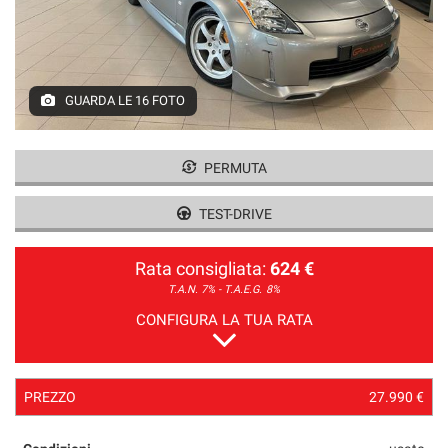
GUARDA LE 16 FOTO
PERMUTA
TEST-DRIVE
Rata consigliata:
624 €
T.A.N. 7% - T.A.E.G.
8%
CONFIGURA LA TUA RATA
PREZZO
27.990 €