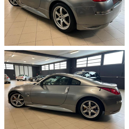
aria condizionata
fari xenon con lavafari
cerchi in lega da 18
gomme al 80%
IL PASSAGGIO DI PROPRIETA' E’ UNA TASSA STATALE VARIABILE
CHE SI CALCOLA IN BASE ALLA PROPRIA RESIDENZA , QUINDI E'
SEMPRE A CARICO ACQUIRENTE !
GARANZIA 12 MESI A NORMA DI LEGGE INCLUSA NEL PREZZO !
POSSIBILITA' GARANZIA 12-24-36 MESI FULL SENZA NESSUNO
SCOPERTO O FRANCHIGIA !
N.B VALUTIAMO LA VOSTRA PERMUTA ! SE VOLETE PERMUTARE
IL VOSTRO USATO MANDATE TRAMITE WHATSAPP AL NUMERO :
+39 339/7208222
- FOTO DETTAGLIATE INTERNE ED ESTERNE
- FOTO LIBRETTO DI CIRCOLAZIONE
-
KM ATTUALI
COSI DA RICEVERE UNA VALUTAZIONE PRIMARIA DI MASSIMA !