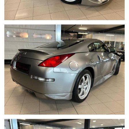
Ormai sempre più difficile da reperire sul mercato, e ancora più rara
da trovare in condizioni di conservazione come questa. La Nissan
350Z è oggi una delle JDM più desiderate e ricercate dagli
appassionati, una sportiva che negli ultimi anni ha visto crescere
costantemente il proprio interesse collezionistico.
Grazie all'età ventennale e alla possibilità di iscrizione ASI, beneficia
di importanti agevolazioni fiscali, con bollo ridotto o esente a
seconda della regione di residenza. Inoltre non è più soggetta al
superbollo e può essere assicurata con polizze storiche
particolarmente vantaggiose.
Questo esemplare si distingue ulteriormente per la presenza di un
raffinato aerokit in stile JDM, capace di esaltare il carattere sportivo
della vettura senza alterarne l'equilibrio estetico e le linee originali. A
completare il tutto troviamo uno scarico JDM dal sound
coinvolgente e inconfondibile, capace di valorizzare al meglio il
celebre V6 Nissan.
Gli interni si presentano in condizioni davvero eccezionali,
praticamente pari al nuovo, così come la meccanica e la carrozzeria,
testimonianza di una cura costante e di una proprietà attenta nel
tempo.
Una vera sportiva analogica, con motore V6 aspirato, trazione
posteriore e un carattere che le moderne sportive faticano a