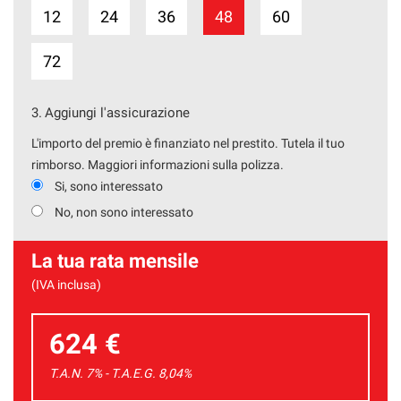
12
24
36
48
60
72
3.
Aggiungi l'assicurazione
L'importo del premio è finanziato nel prestito. Tutela il tuo
rimborso. Maggiori informazioni sulla polizza.
Si, sono interessato
No, non sono interessato
La tua rata mensile
(IVA inclusa)
624 €
T.A.N. 7% - T.A.E.G.
8,04
%